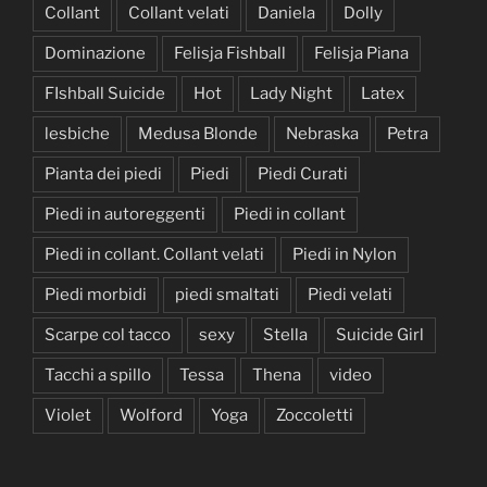
Collant
Collant velati
Daniela
Dolly
Dominazione
Felisja Fishball
Felisja Piana
FIshball Suicide
Hot
Lady Night
Latex
lesbiche
Medusa Blonde
Nebraska
Petra
Pianta dei piedi
Piedi
Piedi Curati
Piedi in autoreggenti
Piedi in collant
Piedi in collant. Collant velati
Piedi in Nylon
Piedi morbidi
piedi smaltati
Piedi velati
Scarpe col tacco
sexy
Stella
Suicide Girl
Tacchi a spillo
Tessa
Thena
video
Violet
Wolford
Yoga
Zoccoletti