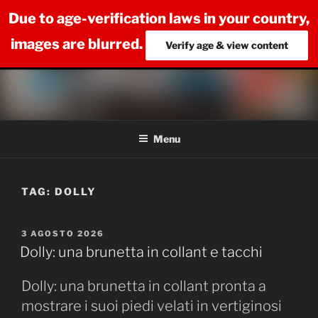
Due to age-verification laws in your country,
images are blurred.
Verify age & view content
Salta
al
contenuto
NYLON FEET LOVE
Il miglior sito per la tua passione per i piedi in calze e collant
Menu
TAG:
DOLLY
PUBBLICATO
3 AGOSTO 2026
IL
Dolly: una brunetta in collant e tacchi
Dolly: una brunetta in collant pronta a
mostrare i suoi piedi velati in vertiginosi