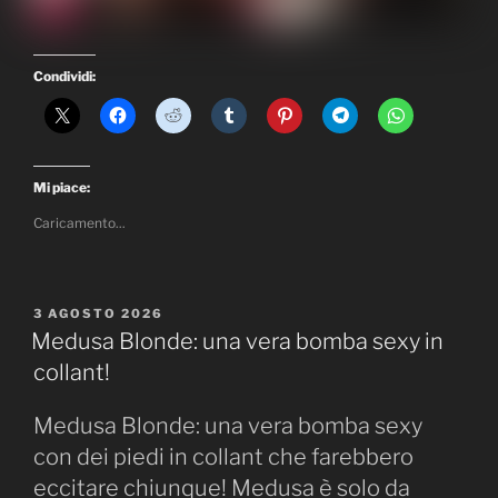
Condividi:
Mi piace:
Caricamento...
PUBBLICATO
3 AGOSTO 2026
IL
Medusa Blonde: una vera bomba sexy in
collant!
Medusa Blonde: una vera bomba sexy
con dei piedi in collant che farebbero
eccitare chiunque! Medusa è solo da