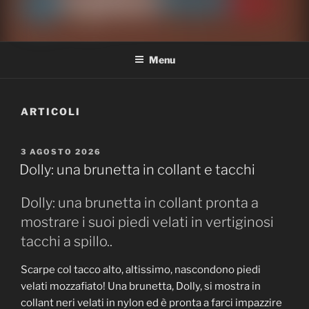
NYLON FEET LOVE
Il miglior sito per la tua passione per i piedi in calze e collant
Menu
ARTICOLI
PUBBLICATO
3 AGOSTO 2026
IL
Dolly: una brunetta in collant e tacchi
Dolly: una brunetta in collant pronta a
mostrare i suoi piedi velati in vertiginosi
tacchi a spillo..
Scarpe col tacco alto, altissimo, nascondono piedi
velati mozzafiato! Una brunetta, Dolly, si mostra in
collant neri velati in nylon ed è pronta a farci impazzire