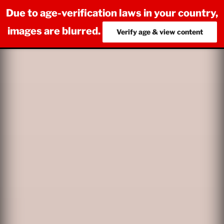
Due to age-verification laws in your country,
images are blurred.
Verify age & view content
Salta
al
contenuto